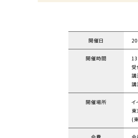
開催日
2
開催時間
13
受
講
講
開催場所
イ
東
(
会費
会