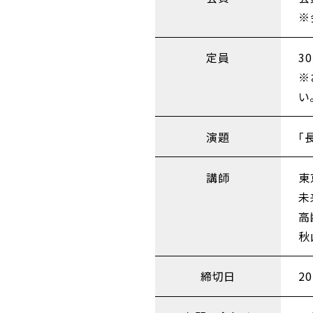
※
定員
3
※
い
演題
「
講師
東
未
高
秋
締切日
2